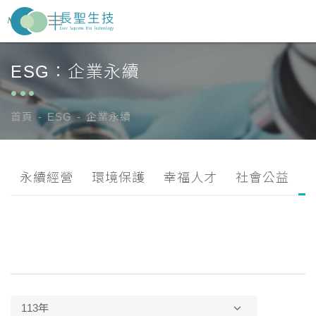
ESG：企業永續
關於長聖
About Us
醫藥事業
Pharma Business
首頁
ESG
企業永續
新聞中心
News Center
永續經營
環境保護
幸福人才
社會公益
ESG
投資人專區
Investor Zone
人才招募
Recruitment