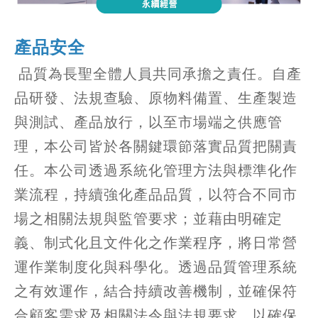
聯絡我們
Contact Us
免責聲明
Disclaimer
產品安全
品質為長聖全體人員共同承擔之責任。自產
使用條款
Terms
品研發、法規查驗、原物料備置、生產製造
隱私權保護政策
與測試、產品放行，以至市場端之供應管
Privacy
理，本公司皆於各關鍵環節落實品質把關責
任。本公司透過系統化管理方法與標準化作
業流程，持續強化產品品質，以符合不同市
繁中
EN
場之相關法規與監管要求；並藉由明確定
義、制式化且文件化之作業程序，將日常營
運作業制度化與科學化。透過品質管理系統
之有效運作，結合持續改善機制，並確保符
合顧客需求及相關法令與法規要求，以確保