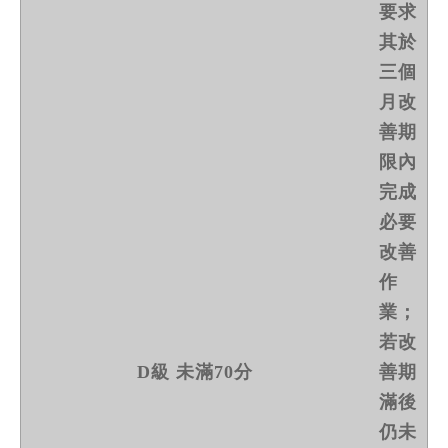
要求
其於
三個
月改
善期
限內
完成
必要
改善
作
業；
若改
D級 未滿70分
善期
滿後
仍未