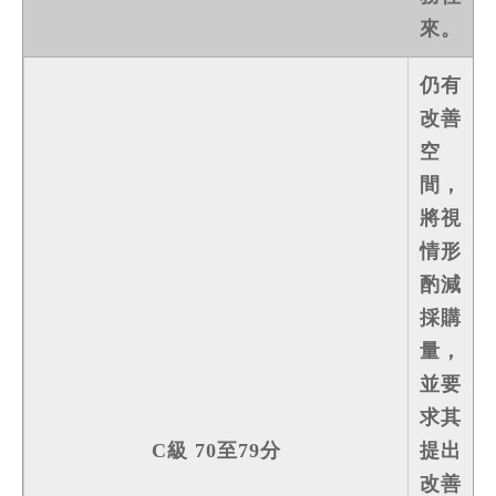
來。
仍有
改善
空
間，
將視
情形
酌減
採購
量，
並要
求其
C級 70至79分
提出
改善