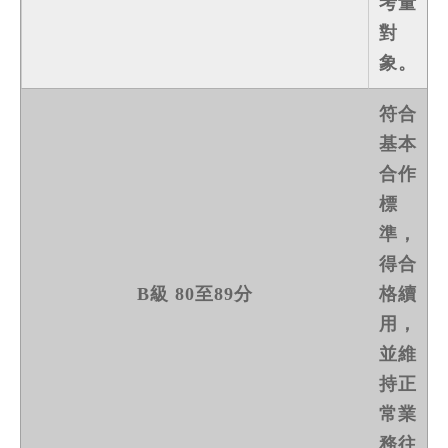
考量
對
象。
符合
基本
合作
標
準，
得合
B級 80至89分
格續
用，
並維
持正
常業
務往