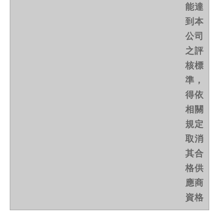
能達
到本
公司
之評
核標
準，
得依
相關
規定
取消
其合
格供
應商
資格