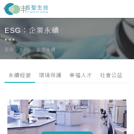
ESG：企業永續
關於長聖
About Us
醫藥事業
Pharma Business
首頁
ESG
企業永續
新聞中心
News Center
永續經營
環境保護
幸福人才
社會公益
ESG
投資人專區
Investor Zone
人才招募
Recruitment